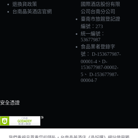
退換貨政策
國際酒店股份有限
台南晶英酒店官網
公司台南分公司
臺南市旅館登記證
編號：273
統一編號：
53677987
食品業者登錄字
號： D-153677987-
00001-4、D-
153677987-00002-
5、 D-153677987-
00004-7
安全憑證
我們重視且尊重您的隱私。台南晶英酒店《晶好購》網站使用獨