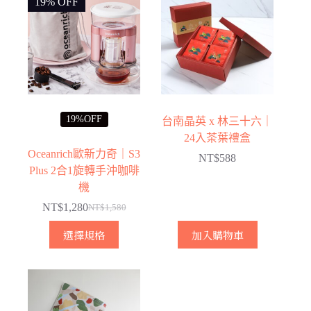
19% OFF
19%OFF
台南晶英 x 林三十六｜
24入茶葉禮盒
Oceanrich歐新力奇｜S3
NT$
588
Plus 2合1旋轉手沖咖啡
機
NT$
1,280
NT$
1,580
原
目
此
始
前
選擇規格
加入購物車
產
價
價
品
格：
格：
有
NT$1,580。
NT$1,280。
多