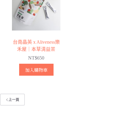
種
款
式。
可
在
產
台南晶英 x Aliveness樂
品
禾屋｜本草清益茶
頁
NT$
650
面
選
加入購物車
擇
選
項
上一頁