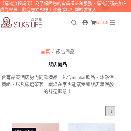
【購物流程說明】為了保障您的會員權益和服務，購物前請先加入
成為會員，歡迎您立即線上註冊或以社群帳號登入。
跳
NT$
0
至
購
主
物
要
車
內
容
/
首頁
飯店備品
飯店備品
台南晶英酒店房內同款備品，包含minibar飲品、沐浴保
養組、以及嚴選茶茗，讓您在家也能感受如飯店渡假般
的舒適愜意！