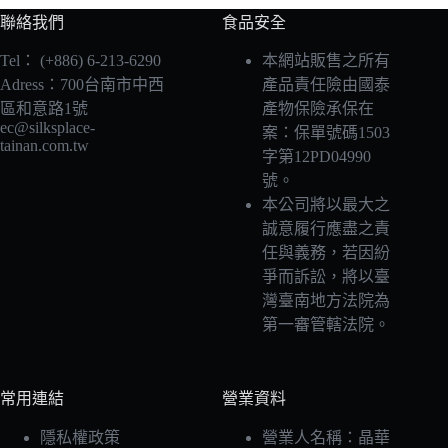
聯絡我們
食品安全
Tel：
(+886) 6-213-6290
本網站販售之所有
Adress：700台南市中西
產品責任險由國泰
區和意路1號
產物保險承保在
ec@silksplace-
案：保單號碼1503
tainan.com.tw
字第12PD04990
號。
本公司將以最大之
誠意履行應盡之責
任與義務，若因紛
爭而訴訟，將以臺
灣臺南地方法院為
第一審管轄法院。
常用連結
營業資料
隱私權政策
營業人名稱：晶華