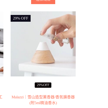
產
品
有
29% OFF
多
種
款
式。
可
在
產
品
頁
面
選
擇
29%OFF
選
項
工
Malazzi｜雪山造型薰香器/香氛擴香器
(附5ml精油香水)