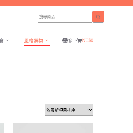
NT$
0
食
風格選物
更多
購
物
車