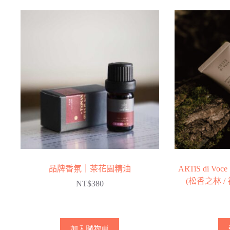
品
格：
格：
有
NT$2,200。
NT$1,430。
多
種
款
式。
可
在
產
品
頁
面
選
擇
品牌香氛｜茶花園精油
ARTiS di 
選
(松香之林 /
NT$
380
項
加入購物車