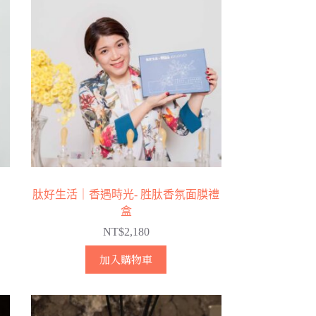
肽好生活｜香遇時光- 胜肽香氛面膜禮
盒
NT$
2,180
加入購物車