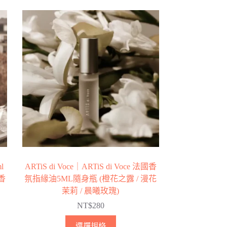
l
ARTiS di Voce｜ARTiS di Voce 法國香
沉香
氛指緣油5ML隨身瓶 (橙花之露 / 漫花
茉莉 / 晨曦玫瑰)
NT$
280
此
選擇規格