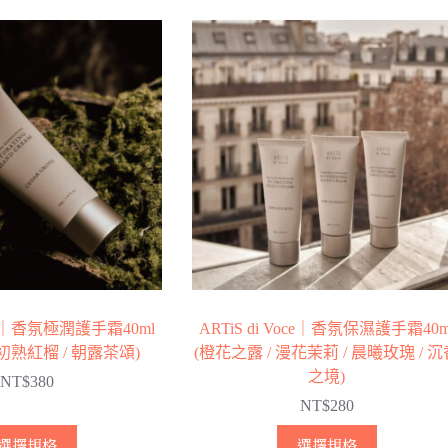
品
格：
格：
有
NT$4,200。
NT$2,730。
多
種
款
式。
可
在
產
品
頁
面
選
擇
Voce｜香氛極潤護手霜40ml
ARTiS di Voce｜香氛保濕護手霜40m
選
 初熟紅榴 / 朝露茶頌)
(橙花之露 / 漫花茉莉 / 晨曦玫瑰 / 
項
之境)
NT$
380
NT$
280
此
此
選擇規格
選擇規格