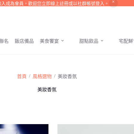
加入成為會員，歡迎您立即線上註冊或以社群帳號登入。
聯名
飯店備品
美食饗宴
甜點飲品
宅配鮮
/
/
首頁
風格選物
美妝香氛
美妝香氛