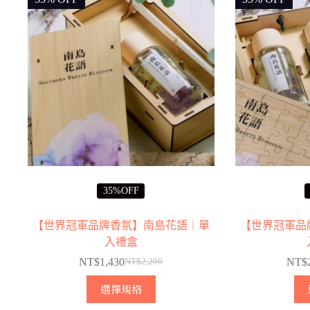
35%OFF
【世界冠軍品牌香氛】南島花語｜單
【世界冠軍品
入禮盒
NT$
1,430
NT$
NT$
2,200
原
目
此
始
前
選擇規格
產
價
價