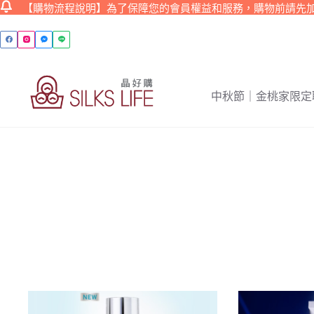
【購物流程說明】為了保障您的會員權益和服務，購物前請先
跳
至
主
要
內
中秋節｜金桃家限定
容