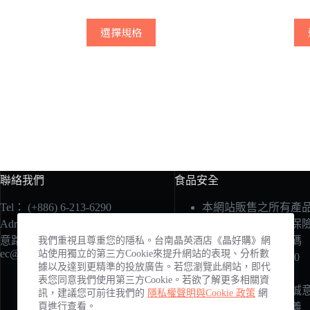
此
選擇規格
產
品
有
多
種
款
式。
可
在
聯絡我們
食品安全
產
Tel：
(+886) 6-213-6290
本網站販售之所有產
品
Adress：700台南市中西區和
責任險由國泰產物保
頁
意路1號
承保在案：保單號碼
我們重視且尊重您的隱私。台南晶英酒店《晶好購》網
面
ec@silksplace-tainan.com.tw
站使用獨立的第三方Cookie來提升網站的表現、分析數
1503字第12PD04990
選
據以及達到更精準的投放廣告。若您瀏覽此網站，即代
號。
擇
表您同意我們使用第三方Cookie。若欲了解更多相關資
本公司將以最大之誠
選
訊，建議您可前往我們的
隱私權聲明與Cookie 政策
網
頁進行查看。
履行應盡之責任與義
項