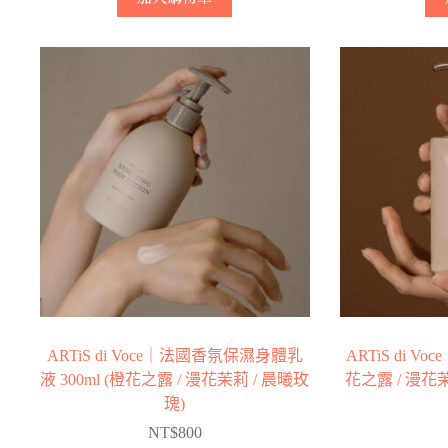
ARTiS di Voce｜法國香氛保濕身體乳
ARTiS di V
液 300ml (橙花之露 / 漫花茉莉 / 晨曦玫
花之露 / 漫花茉
瑰)
NT$
800