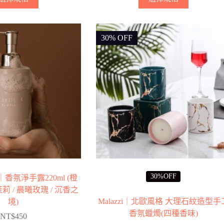
產
產
品
品
有
有
30% OFF
多
多
種
種
款
款
式。
式。
可
可
在
在
產
產
品
品
頁
頁
面
面
選
選
擇
擇
30%OFF
oce｜香氛淨手露220ml (橙
選
選
莉 / 晨曦玫瑰 / 沉香之
項
項
Malazzi｜北歐風格 大理石紋造型手
境)
香氛蠟燭(四種香味)
NT$
450