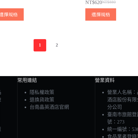
NT$
620
NT$
880
原
目
此
此
始
前
選擇規格
選擇規格
產
產
價
價
品
品
格：
格：
有
有
NT$880。
NT$620。
多
多
1
2
種
種
款
款
式。
式。
可
可
在
在
常用連結
營業資料
產
產
品
隱私權政策
營業人名稱：
品
品
險
退換貨政策
酒店股份有限
頁
頁
台南晶英酒店官網
分公司
面
面
臺南市旅館登
選
選
號：273
擇
擇
意
統一編號：5367
選
選
食品業者登錄
項
項