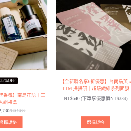
35%OFF
【全新聯名享6折優惠】台南晶英 
TTM 提提研｜超級纖維系列面膜
牌香氛】南島花語｜三
NT$640 (下單享優惠價NT$384)
入組禮盒
2,730
NT$
4,200
原
目
此
始
前
選擇規格
選擇規格
產
價
價