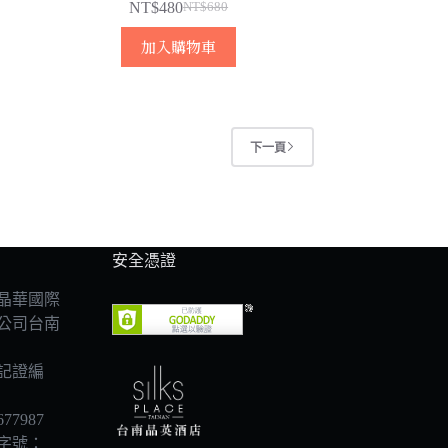
NT$
480
NT$
680
原
目
始
前
加入購物車
價
價
格：
格：
NT$680。
NT$480。
下一頁
安全憑證
晶華國際
公司台南
記證編
7987
字號：