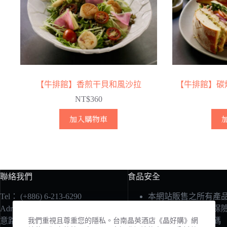
【牛排館】香煎干貝和風沙拉
【牛排館】碳
NT$
360
加入購物車
聯絡我們
食品安全
Tel：
(+886) 6-213-6290
本網站販售之所有產
Adress：700台南市中西區和
責任險由國泰產物保
意路1號
承保在案：保單號碼
我們重視且尊重您的隱私。台南晶英酒店《晶好購》網