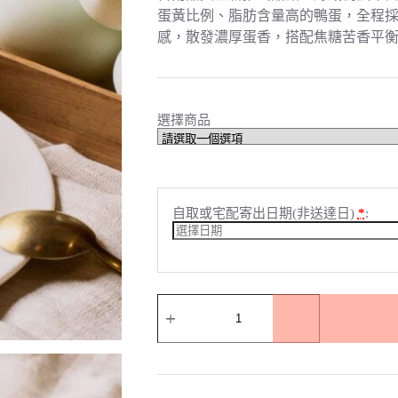
到
蛋黃比例、脂肪含量高的鴨蛋，全程
NT$160
感，散發濃厚蛋香，搭配焦糖苦香平
選擇商品
自取或宅配寄出日期(非送達日)
*
:
【精
品
甜
點】
絲
絨