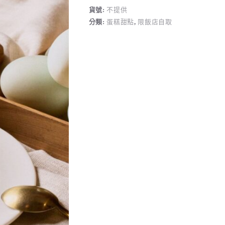
鴨
貨號:
不提供
蛋
分類:
蛋糕甜點
,
限飯店自取
布
蕾
數
量