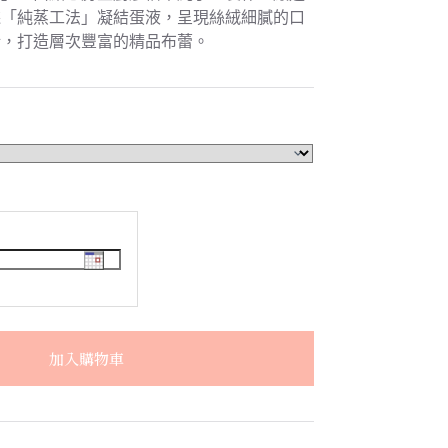
採「純蒸工法」凝結蛋液，呈現絲絨細膩的口
衡，打造層次豐富的精品布蕾。
加入購物車