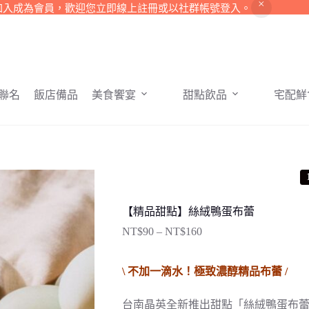
加入成為會員，歡迎您立即線上註冊或以社群帳號登入。
聯名
飯店備品
美食饗宴
甜點飲品
宅配鮮
【精品甜點】絲絨鴨蛋布蕾
NT$
90
–
NT$
160
價
格
範
\ 不加一滴水！極致濃醇精品布蕾 /
圍：
NT$90
台南晶英全新推出甜點「絲絨鴨蛋布