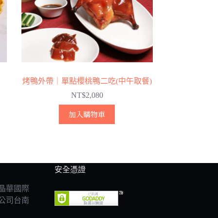
烤鴨外帶｜單點櫻桃鴨二吃(中午取餐)
NT$
2,080
加入購物車
安全憑證
晶華國際
公司台南