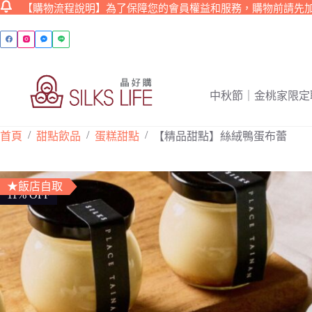
【購物流程說明】為了保障您的會員權益和服務，購物前請先
跳
至
主
要
內
中秋節｜金桃家限定
容
/
/
/
首頁
甜點飲品
蛋糕甜點
【精品甜點】絲絨鴨蛋布蕾
★飯店自取
11% OFF