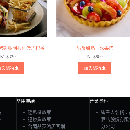
烤雞腿阿根廷醬巧巴達
晶選甜點｜水果塔
NT$
320
NT$
880
加入購物車
加入購物車
常用連結
營業資料
品
隱私權政策
營業人名稱：
險
退換貨政策
酒店股份有限
台南晶英酒店官網
分公司