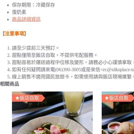
保存期限：冷藏保存
蛋奶素
商品詳細資訊
【注意事項】
請至少提前三天預訂。
甜點僅限至飯店自取，不提供宅配服務。
甜點容易於運送過程中位移及變形，請務必小心謹慎拿取
如有任何疑問請來電(06)390-3005或是來信<ec@silksplace-tai
線上銷售不適用國民旅遊卡，如需使用請與飯店現場連繫
相關商品
★飯店自取
★飯店自取