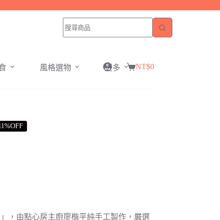
NT$
0
食
風格選物
更多
購
物
車
11%OFF
蕾」，由點心房主廚廖楷平純手工製作，嚴選