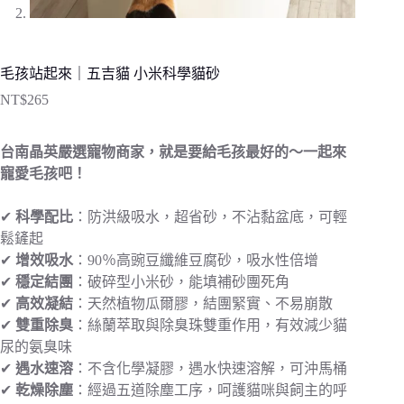
毛孩站起來｜五吉貓 小米科學貓砂
NT$
265
台南晶英嚴選寵物商家，就是要給毛孩最好的～一起來
寵愛毛孩吧！
✔
科學配比
：防洪級吸水，超省砂，不沾黏盆底，可輕
鬆鏟起
✔
增效吸水
：90％高豌豆纖維豆腐砂，吸水性倍增
✔
穩定結團
：破碎型小米砂，能填補砂團死角
✔
高效凝結
：天然植物瓜爾膠，結團緊實、不易崩散
✔
雙重除臭
：絲蘭萃取與除臭珠雙重作用，有效減少貓
尿的氨臭味
✔
遇水速溶
：不含化學凝膠，遇水快速溶解，可沖馬桶
✔
乾燥除塵
：經過五道除塵工序，呵護貓咪與飼主的呼