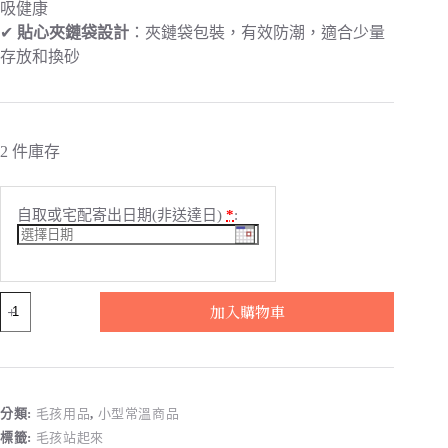
吸健康
✔
貼心夾鏈袋設計
：夾鏈袋包裝，有效防潮，適合少量
存放和換砂
2 件庫存
自取或宅配寄出日期(非送達日)
*
:
毛
加入購物車
孩
站
起
來
｜
分類:
毛孩用品
,
小型常溫商品
五
標籤:
毛孩站起來