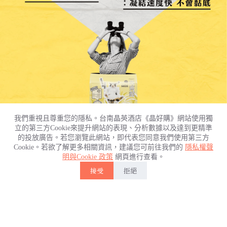
我們重視且尊重您的隱私。台南晶英酒店《晶好購》網站使用獨
立的第三方Cookie來提升網站的表現、分析數據以及達到更精準
的投放廣告。若您瀏覽此網站，即代表您同意我們使用第三方
Cookie。若欲了解更多相關資訊，建議您可前往我們的
隱私權聲
【產品內容】
明與Cookie 政策
網頁進行查看。
接受
拒絕
產品名稱：五吉貓小米科學貓砂
首頁
重量 ：2.5kg(±10%)
原產地：中國 / 研發：台灣
帳戶
主要成分：小米粉、碗豆纖維、澱粉、瓜爾膠、STA 除臭珠、
絲蘭萃取
回到上方