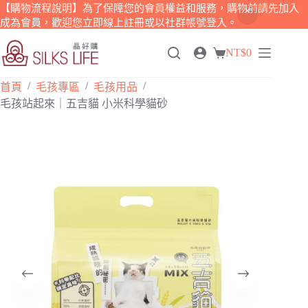
【購物流程說明】為了保障您的會員權益和服務，購物前請先加入
成為會員，歡迎您立即線上註冊或以社群帳號登入。
跳
NT$
0
至
購
主
物
/
/
/
要
首頁
毛孩專區
毛孩用品
車
內
毛孩站起來｜五吉貓 小米科學貓砂
容