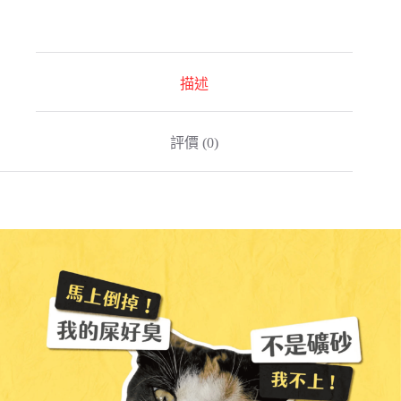
吉
貓
小
米
科
描述
學
貓
砂
評價 (0)
數
量