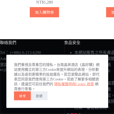
NT$
1,280
加入購物車
聯絡我們
食品安全
Tel：
(+886) 6-213-6290
本網站販售之所有產
Adress：700台南市中西區和
責任險由國泰產物保
意路1號
承保在案：保單號碼
我們重視且尊重您的隱私。台南晶英酒店《晶好購》網
ec@silksplace-tainan.com.tw
站使用獨立的第三方Cookie來提升網站的表現、分析數
1503字第12PD04990
據以及達到更精準的投放廣告。若您瀏覽此網站，即代
號。
表您同意我們使用第三方Cookie。若欲了解更多相關資
本公司將以最大之誠
訊，建議您可前往我們的
隱私權聲明與Cookie 政策
網
頁進行查看。
履行應盡之責任與義
務，若因紛爭而訴訟
接受
拒絕
將以臺灣臺南地方法
為第一審管轄法院。