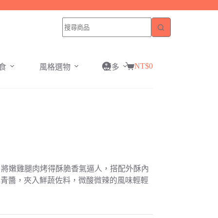
NT$
0
食
風格選物
更多
購
物
車
巧，將嫩雞腿肉烤得酥脆香氣逼人，搭配外酥內
廷青醬，夾入鮮蔬佐料，微酸微辣的風味輕輕