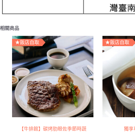
相關商品
★飯店自取
★飯店自取
【牛排館】碳烤肋眼佐季節時蔬
獨享