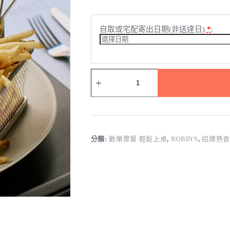
自取或宅配寄出日期(非送達日)
*
:
【牛
排
館】
碳
烤
雞
腿
分類:
歡樂聚餐 輕鬆上桌
,
ROBIN'S
,
招牌熟
阿
根
廷
醬
巧
巴
達
數