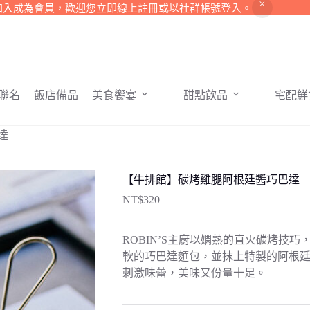
加入成為會員，歡迎您立即線上註冊或以社群帳號登入。
聯名
飯店備品
美食饗宴
甜點飲品
宅配鮮
達
【牛排館】碳烤雞腿阿根廷醬巧巴達
NT$
320
ROBIN’S主廚以嫻熟的直火碳烤技
軟的巧巴達麵包，並抹上特製的阿根
刺激味蕾，美味又份量十足。