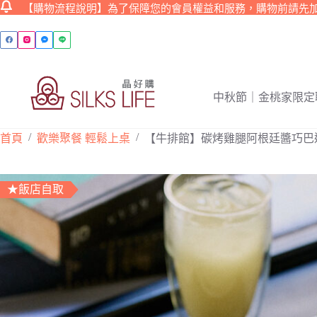
【購物流程說明】為了保障您的會員權益和服務，購物前請先
跳
至
主
要
內
中秋節｜金桃家限定
容
/
/
首頁
歡樂聚餐 輕鬆上桌
【牛排館】碳烤雞腿阿根廷醬巧巴
★飯店自取