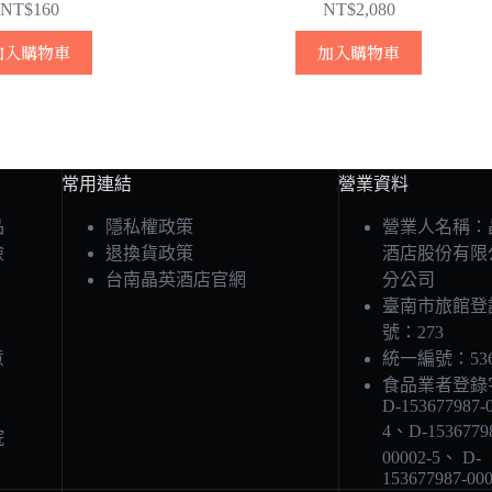
NT$
160
NT$
2,080
加入購物車
加入購物車
常用連結
營業資料
品
隱私權政策
營業人名稱：
險
退換貨政策
酒店股份有限
台南晶英酒店官網
分公司
臺南市旅館登
號：273
意
統一編號：5367
食品業者登錄
D-153677987-
，
4、D-1536779
院
00002-5、 D-
153677987-000