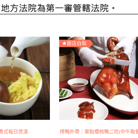
★飯店自取
粵式每日煲湯
烤鴨外帶｜單點櫻桃鴨二吃(中午取餐