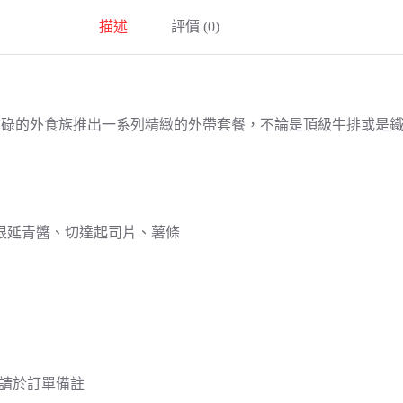
量
描述
評價 (0)
，為忙碌的外食族推出一系列精緻的外帶套餐，不論是頂級牛排或
根延青醬、切達起司片、薯條
，請於訂單備註