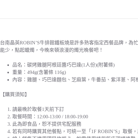
台南晶英ROBIN’S牛排館鐵板燒是許多熟客指定西餐品牌
能少，點起蠟燭，今晚來頓浪漫的燭光晚餐吧！
品名：碳烤雞腿阿根廷醬巧巴達(1人份)(附薯條)
重量：494g(含薯條 116g)
內容：雞腿、巧巴達麵包、芝麻葉，牛番茄、紫洋蔥、阿
【購買須知】
請最晚於取餐1天前下訂
取餐時間：12:00-13:00 / 18:00-19:00
此為即食品，恕不提供宅配服務
若有同時購買其他餐點，可統一至「1F ROBIN’S」取餐