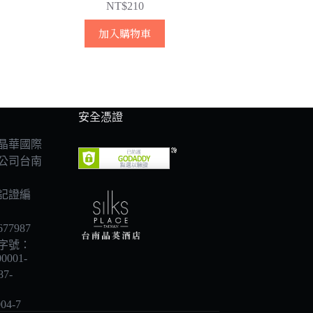
NT$
210
加入購物車
安全憑證
晶華國際
公司台南
記證編
7987
字號：
00001-
87-
04-7