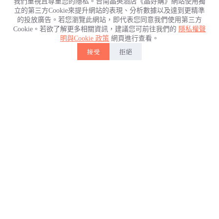
我們重視且尊重您的隱私。台南晶英酒店《晶好購》網站使用獨
編號：273
立的第三方Cookie來提升網站的表現、分析數據以及達到更精準
統一編號：
的投放廣告。若您瀏覽此網站，即代表您同意我們使用第三方
53677987
Cookie。若欲了解更多相關資訊，建議您可前往我們的
隱私權聲
食品業者登錄字
明與Cookie 政策
網頁進行查看。
號： D-153677987-
接受
拒絕
首頁
00001-4、D-
153677987-00002-
帳戶
5、 D-153677987-
00004-7
回到上方
安全憑證