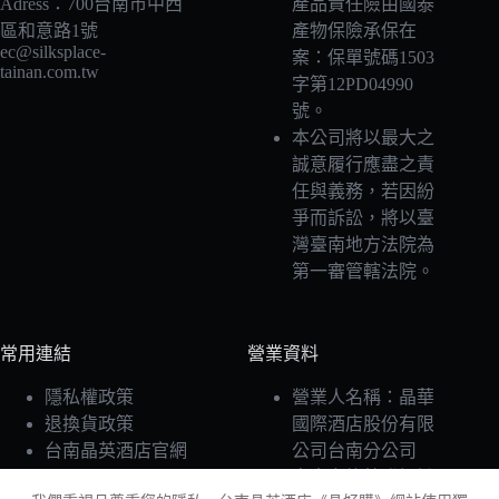
Adress：700台南市中西
產品責任險由國泰
式。
式。
區和意路1號
產物保險承保在
可
可
ec@silksplace-
案：保單號碼1503
tainan.com.tw
在
在
字第12PD04990
產
產
號。
品
品
本公司將以最大之
頁
頁
誠意履行應盡之責
面
面
任與義務，若因紛
選
選
爭而訴訟，將以臺
擇
擇
灣臺南地方法院為
選
選
第一審管轄法院。
項
項
常用連結
營業資料
隱私權政策
營業人名稱：晶華
退換貨政策
國際酒店股份有限
台南晶英酒店官網
公司台南分公司
臺南市旅館登記證