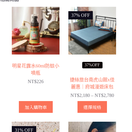
37% OFF
37%OFF
明星花露水60ml防蚊小
噴瓶
捷絲旅台南虎山館x佳
NT$
226
麗惠｜府城漫遊床包
NT$
2,180
–
NT$
2,780
價
格
此
加入購物車
選擇規格
範
產
圍：
品
NT$2,18
有
31% OFF
到