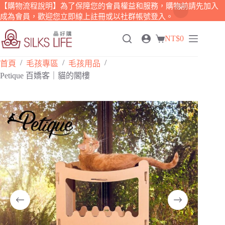
【購物流程說明】為了保障您的會員權益和服務，購物前請先加入
成為會員，歡迎您立即線上註冊或以社群帳號登入。
跳
NT$
0
至
購
主
物
/
/
/
要
首頁
毛孩專區
毛孩用品
車
內
Petique 百嬌客｜貓的閣樓
容