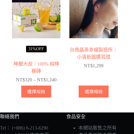
多
NT$2,78
種
款
式。
可
在
產
31%OFF
台南晶英幸福製造所｜
品
小清新圓鑽耳環
頁
檸檬大叔｜100% 純檸
NT$
1,299
面
檬磚
選
NT$
320
–
NT$
1,240
擇
價
選
格
此
此
選擇規格
選擇規格
項
範
產
產
圍：
品
品
NT$320
有
有
到
聯絡我們
食品安全
多
多
NT$1,240
種
種
Tel：
(+886) 6-213-6290
本網站販售之所有
款
款