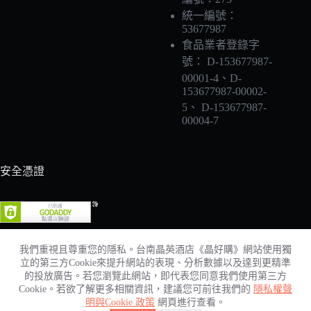
統一編號：
53677987
食品業者登錄字
號： D-153677987-
00001-4、D-
153677987-00002-
5、 D-153677987-
00004-7
安全憑證
我們重視且尊重您的隱私。台南晶英酒店《晶好購》網站使用獨
立的第三方Cookie來提升網站的表現、分析數據以及達到更精準
的投放廣告。若您瀏覽此網站，即代表您同意我們使用第三方
Cookie。若欲了解更多相關資訊，建議您可前往我們的
隱私權聲
明與Cookie 政策
網頁進行查看。