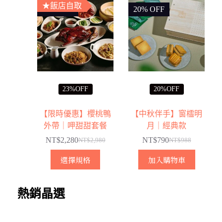
★飯店自取
23% OFF
20% OFF
23%OFF
20%OFF
【限時優惠】櫻桃鴨
【中秋伴手】窗櫺明
外帶｜呷甜甜套餐
月｜經典款
NT$
2,280
NT$
790
NT$
2,980
NT$
988
原
目
原
目
此
始
前
始
前
選擇規格
加入購物車
產
價
價
價
價
品
格：
格：
格：
格：
熱銷晶選
有
NT$2,980。
NT$2,280。
NT$988。
NT$790。
多
種