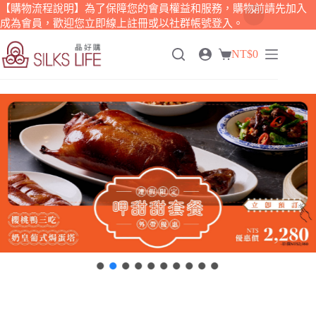
【購物流程說明】為了保障您的會員權益和服務，購物前請先加入
成為會員，歡迎您立即線上註冊或以社群帳號登入。
跳
NT$
0
至
購
主
物
要
車
內
容