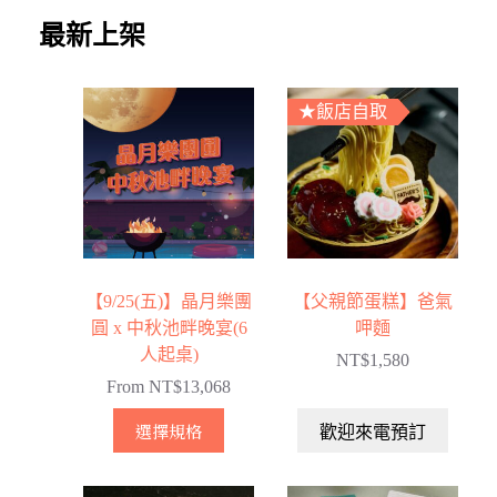
最新上架
★飯店自取
【9/25(五)】晶月樂團
【父親節蛋糕】爸氣
圓 x 中秋池畔晚宴(6
呷麵
人起桌)
NT$
1,580
From
NT$
13,068
選擇規格
歡迎來電預訂