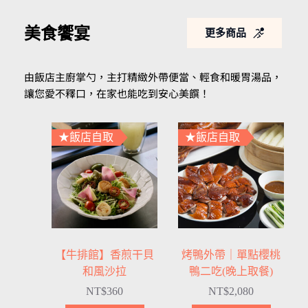
美食饗宴
更多商品
由飯店主廚掌勺，主打精緻外帶便當、輕食和暖胃湯品，
讓您愛不釋口，在家也能吃到安心美饌！
★飯店自取
★飯店自取
【牛排館】香煎干貝
烤鴨外帶｜單點櫻桃
和風沙拉
鴨二吃(晚上取餐)
NT$
360
NT$
2,080