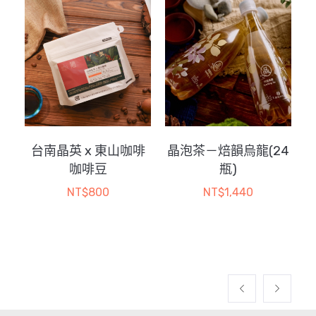
款
式。
可
在
產
品
頁
面
選
台南晶英 x 東山咖啡
晶泡茶－焙韻烏龍(24
品
擇
咖啡豆
瓶)
選
NT$
800
NT$
1,440
項