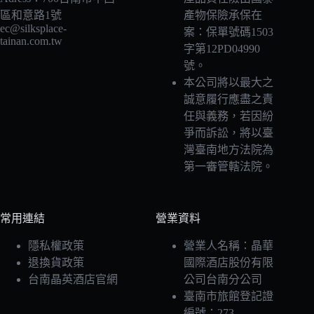
區和意路1號
產物保險承保在
ec@silksplace-
案：保單號碼1503
tainan.com.tw
字第12PD04990
號。
本公司將以最大之
誠意履行應盡之責
任與義務，若因紛
爭而訴訟，將以臺
灣臺南地方法院為
第一審管轄法院。
常用連結
營業資料
隱私權政策
營業人名稱：晶華
退換貨政策
國際酒店股份有限
台南晶英酒店官網
公司台南分公司
臺南市旅館登記證
編號：273