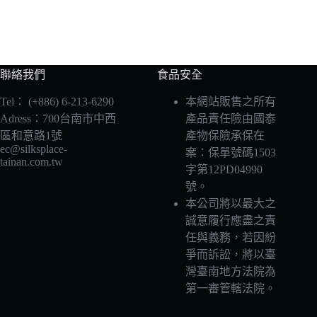
聯絡我們
食品安全
Tel：
(+886) 6-213-6290
本網站販售之所有
Adress：700台南市中西
產品責任險由國泰
區和意路1號
產物保險承保在
ec@silksplace-
案：保單號碼1503
tainan.com.tw
字第12PD04990
號。
本公司將以最大之
誠意履行應盡之責
任與義務，若因紛
爭而訴訟，將以臺
灣臺南地方法院為
第一審管轄法院。