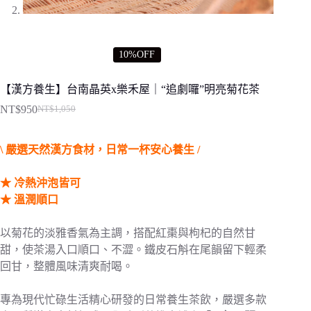
10%OFF
【漢方養生】台南晶英x樂禾屋｜“追劇囉”明亮菊花茶
NT$
950
NT$
1,050
原
目
始
前
\ 嚴選天然漢方食材，日常一杯安心養生 /
價
價
格：
格：
★ 冷熱沖泡皆可
NT$1,050。
NT$950。
★ 溫潤順口
以菊花的淡雅香氣為主調，搭配紅棗與枸杞的自然甘
甜，使茶湯入口順口、不澀。鐵皮石斛在尾韻留下輕柔
回甘，整體風味清爽耐喝。
專為現代忙碌生活精心研發的日常養生茶飲，嚴選多款