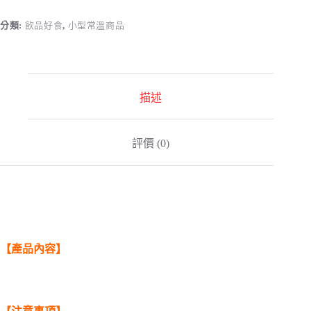
台
南
分類:
飲品好食
,
小型常溫商品
晶
英
x
樂
禾
描述
屋
｜
“追
評價 (0)
劇
囉”
明
亮
菊
花
茶
【產品內容】
數
量