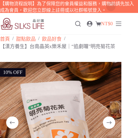
【購物流程說明】為了保障您的會員權益和服務，購物前請先加入
成為會員，歡迎您立即線上註冊或以社群帳號登入。
跳
NT$
0
至
購
主
物
/
/
/
要
首頁
甜點飲品
飲品好食
車
內
【漢方養生】台南晶英x樂禾屋｜“追劇囉”明亮菊花茶
容
10% OFF