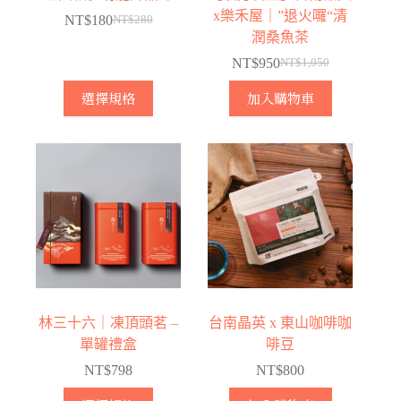
x樂禾屋｜”退火囉“清
NT$
180
NT$
280
原
目
潤桑魚茶
始
前
NT$
950
NT$
1,050
價
價
原
目
此
格：
格：
始
前
選擇規格
加入購物車
產
NT$280。
NT$180。
價
價
品
格：
格：
有
NT$1,050。
NT$950。
多
種
款
式。
可
在
產
林三十六｜凍頂頭茗 –
台南晶英 x 東山咖啡咖
品
單罐禮盒
啡豆
頁
NT$
798
NT$
800
面
選
此