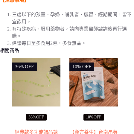
【注意事項】
三歲以下的孩童、孕婦、哺乳者、感冒、經期期間，皆不
宜飲用。
有特殊疾病、服用藥物者，請向專業醫師諮詢後再行選
購。
建議每日至多食用2包，多食無益。
相關商品
36% OFF
10% OFF
36%OFF
10%OFF
經典款多功能飾品鍊
【漢方養生】台南晶英