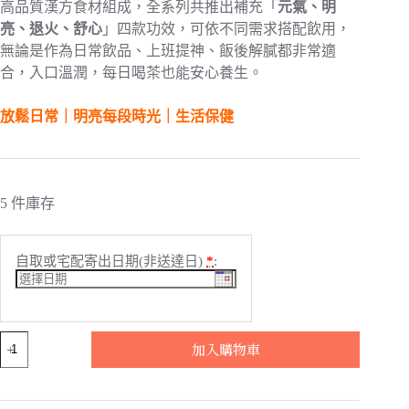
高品質漢方食材組成，全系列共推出補充「
元氣、明
亮、退火、舒心
」四款功效，可依不同需求搭配飲用，
無論是作為日常飲品、上班提神、飯後解膩都非常適
合，入口溫潤，每日喝茶也能安心養生。
放鬆日常｜明亮每段時光｜生活保健
5 件庫存
自取或宅配寄出日期(非送達日)
*
:
【漢
加入購物車
方
養
生】