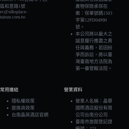
區和意路1號
產物保險承保在
ec@silksplace-
案：保單號碼1503
tainan.com.tw
字第12PD04990
號。
本公司將以最大之
誠意履行應盡之責
任與義務，若因紛
爭而訴訟，將以臺
灣臺南地方法院為
第一審管轄法院。
常用連結
營業資料
隱私權政策
營業人名稱：晶華
退換貨政策
國際酒店股份有限
台南晶英酒店官網
公司台南分公司
臺南市旅館登記證
編號：273