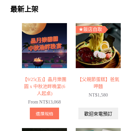
最新上架
★飯店自取
【9/25(五)】晶月樂團
【父親節蛋糕】爸氣
圓 x 中秋池畔晚宴(6
呷麵
人起桌)
NT$
1,580
From
NT$
13,068
選擇規格
歡迎來電預訂