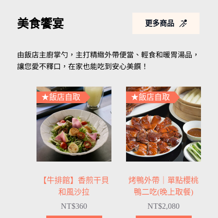
美食饗宴
更多商品
由飯店主廚掌勺，主打精緻外帶便當、輕食和暖胃湯品，
讓您愛不釋口，在家也能吃到安心美饌！
★飯店自取
★飯店自取
【牛排館】香煎干貝
烤鴨外帶｜單點櫻桃
和風沙拉
鴨二吃(晚上取餐)
NT$
360
NT$
2,080