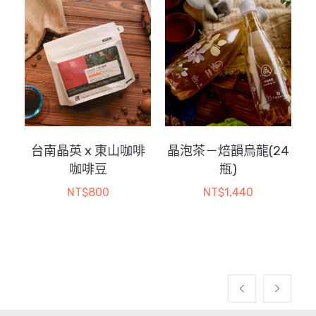
款
式。
可
在
產
品
頁
面
選
台南晶英 x 東山咖啡
晶泡茶－焙韻烏龍(24
品牌
擇
咖啡豆
瓶)
選
NT$
800
NT$
1,440
項