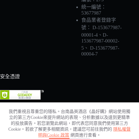
統一編號：
53677987
食品業者登錄字
號： D-153677987-
00001-4、D-
153677987-00002-
5、 D-153677987-
00004-7
安全憑證
我們重視且尊重您的隱私。台南晶英酒店《晶好購》網站使用獨
立的第三方Cookie來提升網站的表現、分析數據以及達到更精準
的投放廣告。若您瀏覽此網站，即代表您同意我們使用第三方
Cookie。若欲了解更多相關資訊，建議您可前往我們的
隱私權聲
明與Cookie 政策
網頁進行查看。