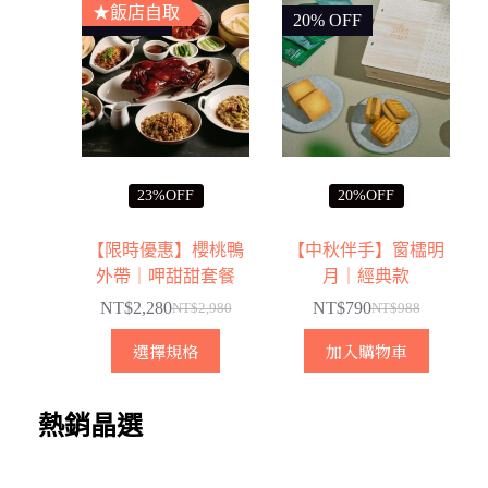
★飯店自取
23% OFF
20% OFF
23%OFF
20%OFF
【限時優惠】櫻桃鴨
【中秋伴手】窗櫺明
外帶｜呷甜甜套餐
月｜經典款
NT$
2,280
NT$
790
NT$
2,980
NT$
988
原
目
原
目
此
始
前
始
前
選擇規格
加入購物車
產
價
價
價
價
品
格：
格：
格：
格：
熱銷晶選
有
NT$2,980。
NT$2,280。
NT$988。
NT$790。
多
種