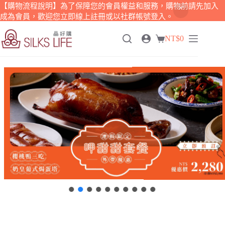
【購物流程說明】為了保障您的會員權益和服務，購物前請先加入
成為會員，歡迎您立即線上註冊或以社群帳號登入。
跳
NT$
0
至
購
主
物
要
車
內
容